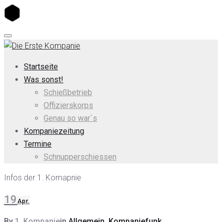
Skip
to
content
Startseite
Was sonst!
Schießbetrieb
Offizierskorps
Genau so war`s
Kompaniezeitung
Termine
Schnupperschiessen
Kategorie:
Infos der 1. Komapnie
Kompaniefunk
19
Apr.
By
1. Kompanie
in
Allgemein
,
Kompaniefunk