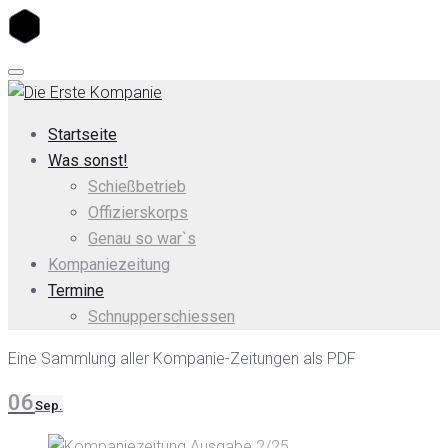
Skip
to
content
Startseite
Was sonst!
Schießbetrieb
Offizierskorps
Genau so war`s
Kompaniezeitung
Termine
Schnupperschiessen
Kategorie:
Eine Sammlung aller Kompanie-Zeitungen als PDF
Kompaniezeitung
06
Sep.