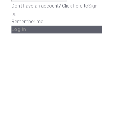
Don't have an account? Click here to
Sign
up
Remember me
Log in