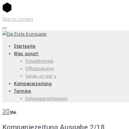
Skip to content
Startseite
Was sonst!
Schießbetrieb
Offizierskorps
Genau so war`s
Kompaniezeitung
Termine
Schnupperschiessen
30
Mai
Kompaniezeitung Ausgabe 2/18