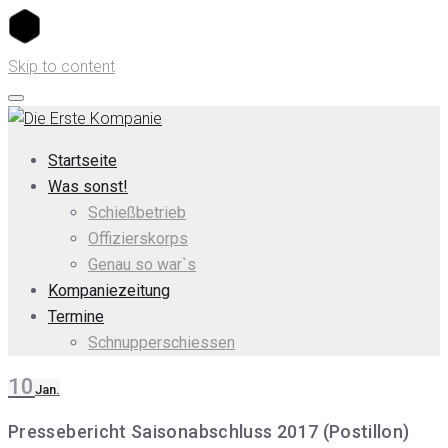
Skip to content
Startseite
Was sonst!
Schießbetrieb
Offizierskorps
Genau so war`s
Kompaniezeitung
Termine
Schnupperschiessen
10
Jan.
Pressebericht Saisonabschluss 2017 (Postillon)