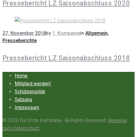
Pressebericht LZ Saisonabschluss 2020
27. November 2018
by
1. Kompanie
in
Allgemein
,
Presseberichte
Pressebericht LZ Saisonabschluss 2018
Home
Mitglied werden!
Schützengilde
Satzung
Impressum
© 2026 Die Erste Kompanie. All Rights Reserved.
Hinweise
zum Datenschutz