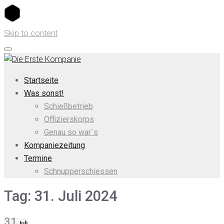
Skip to content
Startseite
Was sonst!
Schießbetrieb
Offizierskorps
Genau so war`s
Kompaniezeitung
Termine
Schnupperschiessen
Tag:
31. Juli 2024
31
Juli