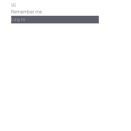
up
Remember me
Log in