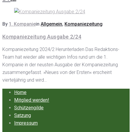
By
1. Kompanie
in
Allgemein
,
Kompaniezeitung
Kompaniezeitung Ausgabe 2/24
Kompaniezeitung 2024/2 Herunterladen Das Redaktions-
Team hat wieder alle wichtigen Infos rund um die 1.
Kompanie in der neusten Ausgabe der Kompaniezeitung
zusammengefasst. »Neues von der Ersten« erscheint
vierteljährig und wird…
Home
Mitglied werden!
Schützengilde
Satzung
Impressum