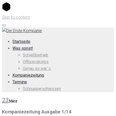
Skip to content
Startseite
Was sonst!
Schießbetrieb
Offizierskorps
Genau so war`s
Kompaniezeitung
Termine
Schnupperschiessen
23
März
Kompaniezeitung Ausgabe 1/14