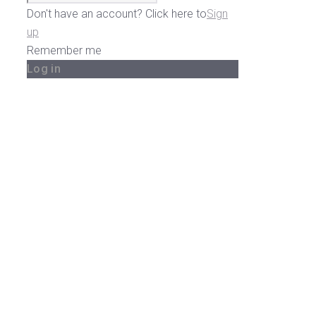
Don't have an account? Click here to
Sign
up
Remember me
Log in