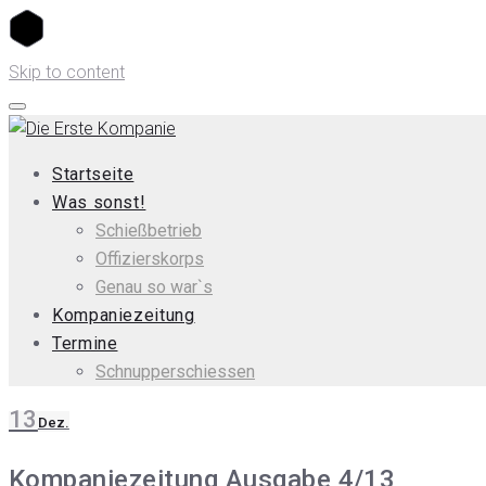
Skip to content
Startseite
Was sonst!
Schießbetrieb
Offizierskorps
Genau so war`s
Kompaniezeitung
Termine
Schnupperschiessen
13
Dez.
Kompaniezeitung Ausgabe 4/13