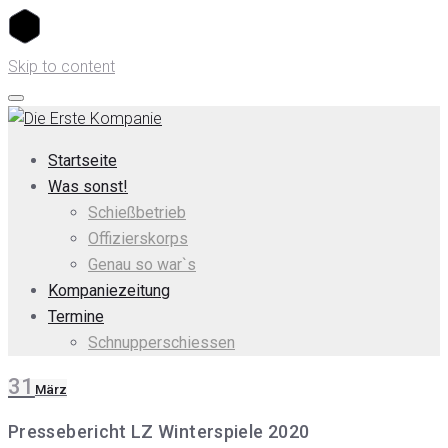
Skip to content
Startseite
Was sonst!
Schießbetrieb
Offizierskorps
Genau so war`s
Kompaniezeitung
Termine
Schnupperschiessen
31
März
Pressebericht LZ Winterspiele 2020