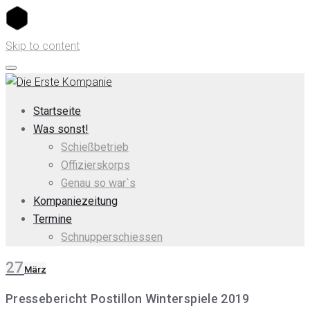
Skip to content
Startseite
Was sonst!
Schießbetrieb
Offizierskorps
Genau so war`s
Kompaniezeitung
Termine
Schnupperschiessen
27
März
Pressebericht Postillon Winterspiele 2019